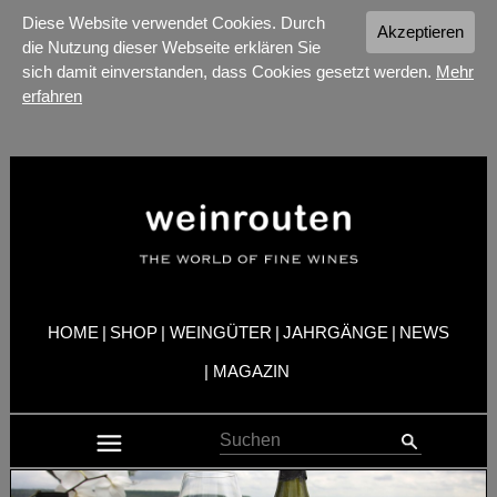
Diese Website verwendet Cookies. Durch
Akzeptieren
die Nutzung dieser Webseite erklären Sie
sich damit einverstanden, dass Cookies gesetzt werden.
Mehr
erfahren
HOME
|
SHOP
|
WEINGÜTER
|
JAHRGÄNGE
|
NEWS
|
MAGAZIN