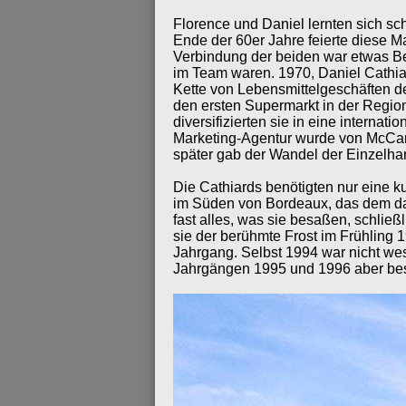
Florence und Daniel lernten sich sc
Ende der 60er Jahre feierte diese 
Verbindung der beiden war etwas Be
im Team waren. 1970, Daniel Cathiar
Kette von Lebensmittelgeschäften de
den ersten Supermarkt in der Region
diversifizierten sie in eine internat
Marketing-Agentur wurde von McCann 
später gab der Wandel der Einzelha
Die Cathiards benötigten nur eine k
im Süden von Bordeaux, das dem da
fast alles, was sie besaßen, schlie
sie der berühmte Frost im Frühling 
Jahrgang. Selbst 1994 war nicht wes
Jahrgängen 1995 und 1996 aber besse