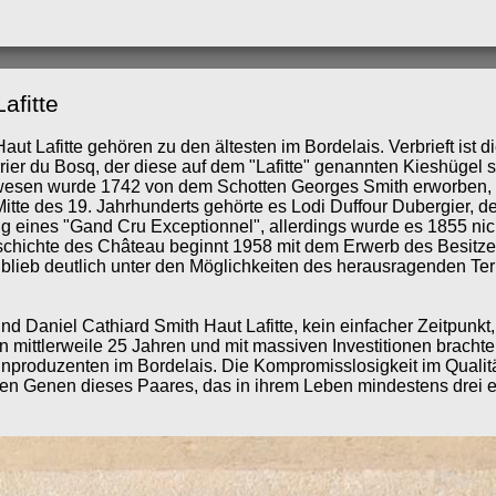
afitte
t Lafitte gehören zu den ältesten im Bordelais. Verbrieft ist 
rier du Bosq, der diese auf dem "Lafitte" genannten Kieshügel 
Anwesen wurde 1742 von dem Schotten Georges Smith erworben
Mitte des 19. Jahrhunderts gehörte es Lodi Duffour Dubergier, 
 eines "Gand Cru Exceptionnel", allerdings wurde es 1855 nich
hichte des Château beginnt 1958 mit dem Erwerb des Besitze
blieb deutlich unter den Möglichkeiten des herausragenden Terr
d Daniel Cathiard Smith Haut Lafitte, kein einfacher Zeitpunkt
 mittlerweile 25 Jahren und mit massiven Investitionen bracht
inproduzenten im Bordelais. Die Kompromisslosigkeit im Quali
n den Genen dieses Paares, das in ihrem Leben mindestens drei e