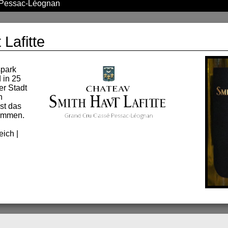
Pessac-Léognan
Lafitte
spark
 in 25
er Stadt
n
st das
kommen.
eich |