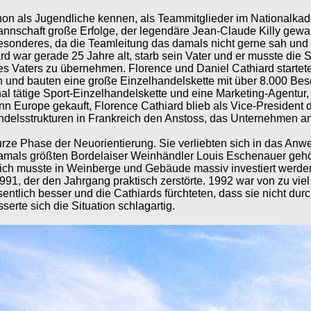
hon als Jugendliche kennen, als Teammitglieder im Nationalkad
Mannschaft große Erfolge, der legendäre Jean-Claude Killy gew
sonderes, da die Teamleitung das damals nicht gerne sah und
d war gerade 25 Jahre alt, starb sein Vater und er musste die S
s Vaters zu übernehmen. Florence und Daniel Cathiard starteten
 und bauten eine große Einzelhandelskette mit über 8.000 Besch
ional tätige Sport-Einzelhandelskette und eine Marketing-Agentur,
Europe gekauft, Florence Cathiard blieb als Vice-President dor
ndelsstrukturen in Frankreich den Anstoss, das Unternehmen a
urze Phase der Neuorientierung. Sie verliebten sich in das An
mals größten Bordelaiser Weinhändler Louis Eschenauer gehört
ßlich musste in Weinberge und Gebäude massiv investiert werden
1991, der den Jahrgang praktisch zerstörte. 1992 war von zu vi
entlich besser und die Cathiards fürchteten, dass sie nicht dur
rte sich die Situation schlagartig.