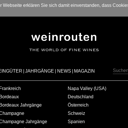
 Webseite erklären Sie sich damit einverstanden, dass Cookie
EINGÜTER
|
JAHRGÄNGE
|
NEWS
|
MAGAZIN
Frankreich
Napa Valley (USA)
Bordeaux
Deutschland
Bordeaux Jahrgänge
Österreich
Champagne
Schweiz
Champagne Jahrgänge
Spanien