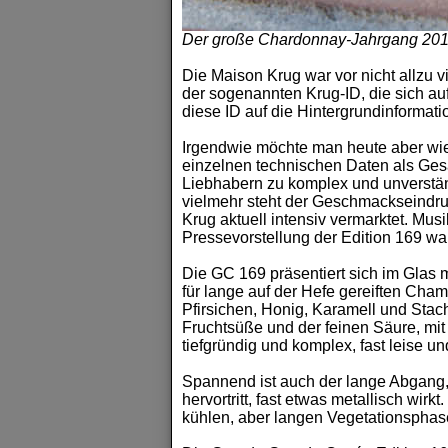
Der große Chardonnay-Jahrgang 201
Die Maison Krug war vor nicht allzu 
der sogenannten Krug-ID, die sich a
diese ID auf die Hintergrundinformat
Irgendwie möchte man heute aber wi
einzelnen technischen Daten als Gesa
Liebhabern zu komplex und unverständ
vielmehr steht der Geschmackseindru
Krug aktuell intensiv vermarktet. Musi
Pressevorstellung der Edition 169 war 
Die GC 169 präsentiert sich im Glas 
für lange auf der Hefe gereiften Cha
Pfirsichen, Honig, Karamell und Sta
Fruchtsüße und der feinen Säure, mi
tiefgründig und komplex, fast leise 
Spannend ist auch der lange Abgang, 
hervortritt, fast etwas metallisch wir
kühlen, aber langen Vegetationsphas