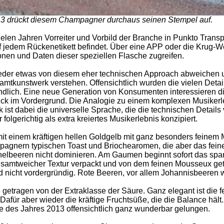
3 drückt diesem Champagner durchaus seinen Stempel auf.
vielen Jahren Vorreiter und Vorbild der Branche in Punkto Tran
uf jedem Rückenetikett befindet. Über eine APP oder die Krug-
ionen und Daten dieser speziellen Flasche zugreifen.
eder etwas von diesem eher technischen Approach abweichen 
mtkunstwerk verstehen. Offensichtlich wurden die vielen Deta
lich. Eine neue Generation von Konsumenten interessieren die
ck im Vordergrund. Die Analogie zu einem komplexen Musikerl
k ist dabei die universelle Sprache, die die technischen Details
folgerichtig als extra kreiertes Musikerlebnis konzipiert.
mit einem kräftigen hellen Goldgelb mit ganz besonders feinem 
mpagnern typischen Toast und Briochearomen, die aber das feine 
chelbeeren nicht dominieren. Am Gaumen beginnt sofort das spa
t samtweicher Textur verpackt und von dem feinen Mousseux ge
und nicht vordergründig. Rote Beeren, vor allem Johannisbeeren
getragen von der Extraklasse der Säure. Ganz elegant ist die fe
kt. Dafür aber wieder die kräftige Fruchtsüße, die die Balance häl
e des Jahres 2013 offensichtlich ganz wunderbar gelungen.