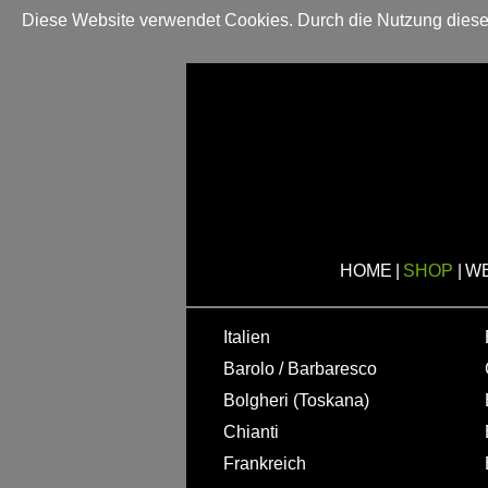
Diese Website verwendet Cookies. Durch die Nutzung dieser
HOME
|
SHOP
|
W
Italien
Barolo / Barbaresco
Bolgheri (Toskana)
Chianti
Frankreich