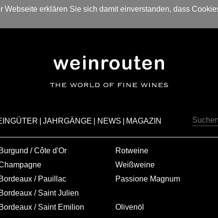
 Webseite erklären Sie sich damit einverstanden, dass Cookie
EINGÜTER
|
JAHRGÄNGE
|
NEWS
|
MAGAZIN
Burgund / Côte d'Or
Rotweine
Champagne
Weißweine
Bordeaux / Pauillac
Passione Magnum
Bordeaux / Saint Julien
Bordeaux / Saint Emilion
Olivenöl