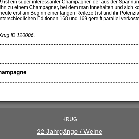
ist ein super interessanter Champagner, der aus der Spannung
ihn zu einem Champagner, bei dem man innehalten und sich ko
eute erst am Beginn einer langen Reifezeit ist und ihr Potenzial
nterschiedlichen Editionen 168 und 169 gereift parallel verko
 Krug ID 120006.
Champagne
KRUG
22 Jahrgänge / Weine