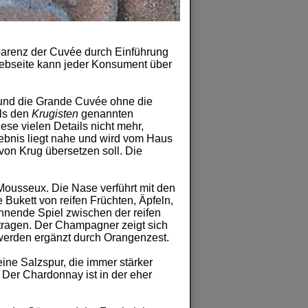
sparenz der Cuvée durch Einführung
Webseite kann jeder Konsument über
und die Grande Cuvée ohne die
ils den
Krugisten
genannten
se vielen Details nicht mehr,
ebnis liegt nahe und wird vom Haus
 von Krug übersetzen soll. Die
Mousseux. Die Nase verführt mit den
Bukett von reifen Früchten, Äpfeln,
nnende Spiel zwischen der reifen
tragen. Der Champagner zeigt sich
 werden ergänzt durch Orangenzest.
ine Salzspur, die immer stärker
t. Der Chardonnay ist in der eher