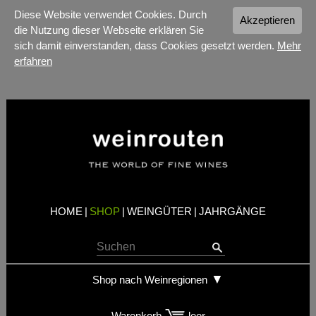
Diese Website verwendet Cookies. Durch
Akzeptieren
die Nutzung dieser Webseite erklären Sie
sich damit einverstanden, dass Cookies gesetzt werden.
Mehr
erfahren
HOME
|
SHOP
|
WEINGÜTER
|
JAHRGÄNGE
Shop nach Weinregionen
Warenkorb
leer