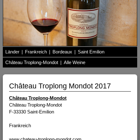
Länder
|
Frankreich
|
Bordeaux
|
Saint Emilion
Château Troplong-Mondot
|
Alle Weine
Château Troplong Mondot 2017
Château Troplong-Mondot
Château Troplong-Mondot
F-33330 Saint-Emilion
Frankreich
www.chateau-troplong-mondot.com