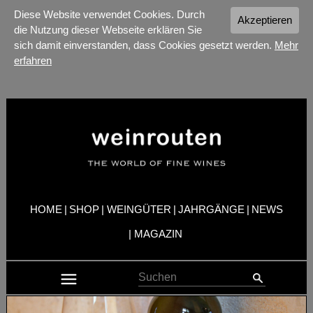
Diese Website verwendet Cookies. Durch
Akzeptieren
die Nutzung dieser Webseite erklären Sie
sich damit einverstanden, dass Cookies gesetzt werden.
Mehr
erfahren
HOME
|
SHOP
|
WEINGÜTER
|
JAHRGÄNGE
|
NEWS
|
MAGAZIN