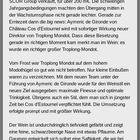
SCOR Group verkauft, für über 200 m€. Die schwierigen
Jahrgangsbedingungen machten den Übergang mitten in
der Wachstumsphase nicht gerade leichter. Gerade zur
Erntezeit dann die
big news
: Aymeric de Gironde von
Château Cos d'Estournel wird mit sofortiger Wirkung neuer
Direktor von Troplong Mondot. Dass diese Besetzung
gerade im richtigen Moment kam merkt man im Wein: es
wurde ein richtiger großer Troplong-Mondot.
Vom Frost war Troplong Mondot auf dem hohem
Modothügel so gut wie nicht betroffen. Nur kleine Einbußen
waren zu verzeichnen. Mit dem neuen Team unter der
Führung von Aymeric de Gironde wurde für den Weinstil ein
neues Ziel ausgegeben: maximale Finesse und optimale
Trinkigkeit. Übrigens auch ein Stil, dem man sich in jüngster
Zeit bei Cos d'Estournel verpflichtet fühlt. Die Umsetzung
erfolgte prompt und mit größter Wirkung.
Der Wein ist undurchdringlich tiefviolett gefärbt und zeigt
eine feine, schwarzbeerige Nase mit etwas Pflaume. Am
Gaumen entwickelt sich sofort eine Saftigkeit, die wir bei