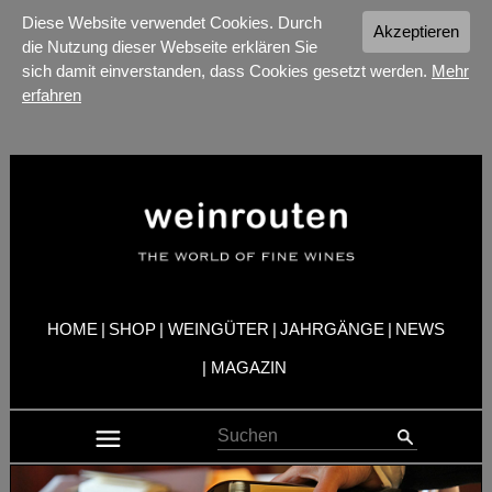
Diese Website verwendet Cookies. Durch
Akzeptieren
die Nutzung dieser Webseite erklären Sie
sich damit einverstanden, dass Cookies gesetzt werden.
Mehr
erfahren
HOME
|
SHOP
|
WEINGÜTER
|
JAHRGÄNGE
|
NEWS
|
MAGAZIN