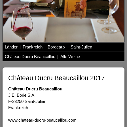
Länder
|
Frankreich
|
Bordeaux
|
Saint-Julien
Château Ducru Beaucaillou
|
Alle Weine
Château Ducru Beaucaillou 2017
Château Ducru Beaucaillou
J.E. Borie S.A.
F-33250 Saint-Julien
Frankreich
www.chateau-ducru-beaucaillou.com