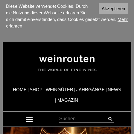
Diese Website verwendet Cookies. Durch
Akzeptieren
die Nutzung dieser Webseite erklären Sie
sich damit einverstanden, dass Cookies gesetzt werden.
Mehr
erfahren
HOME
|
SHOP
|
WEINGÜTER
|
JAHRGÄNGE
|
NEWS
|
MAGAZIN