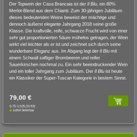
Der Topwein der Casa Brancaia ist der
Il Blu
, ein 80%
Merlot-Blend aus dem Chianti. Zum 30-jährigen Jubiläum
dieses bedeutenden Weins beweist der mächtige und
dennoch äußerst elegante Jahrgang 2018 seine große
Klasse. Die kraftvolle, reife, schwarze Frucht wird von einer
sehr gut proportionierten Säure mühelos getragen, der Wein
wirkt viel leichter als er ist und zeichnet sich durch seine
wunderbare Eleganz aus. Im Abgang legt der
Il Blu
mit
einem Schwall saftiger Brombeeren und reifer
Sauerkirschen nochmal zu. Ein sehr beeindruckender Wein
und ein toller Jahrgang zum Jubiläum. Der
Il Blu
ist heute
ein Klassiker der Super-Tuscan Kategorie in bestem Sinne.
79,00 €
0,75 l (105,33 €/l)
sofort lieferbar