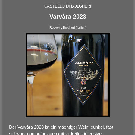
CASTELLO DI BOLGHERI
Varvàra 2023
Rotwein, Bolgheri (Italien)
Der Varvàra 2023 ist ein mächtiger Wein, dunkel, fast
schwarz und aufgeladen mit vollreifer, intensiver