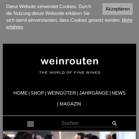
Diese Website verwendet Cookies. Durch
Akzeptieren
die Nutzung dieser Webseite erklären Sie
sich damit einverstanden, dass Cookies gesetzt werden.
Mehr
erfahren
HOME
|
SHOP
|
WEINGÜTER
|
JAHRGÄNGE
|
NEWS
|
MAGAZIN