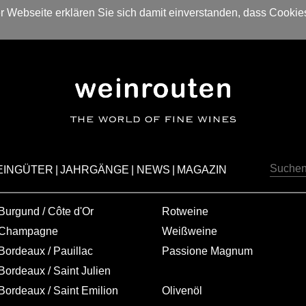
 Webseite erklären Sie sich damit einverstanden, dass Cookie
EINGÜTER
|
JAHRGÄNGE
|
NEWS
|
MAGAZIN
Burgund / Côte d'Or
Rotweine
Champagne
Weißweine
Bordeaux / Pauillac
Passione Magnum
Bordeaux / Saint Julien
Bordeaux / Saint Emilion
Olivenöl