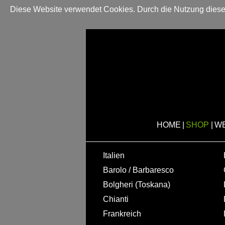
Diese Website verwendet Cookies. Durch die Nutzung dieser
HOME
|
SHOP
|
W
Italien
Barolo / Barbaresco
Bolgheri (Toskana)
Chianti
Frankreich