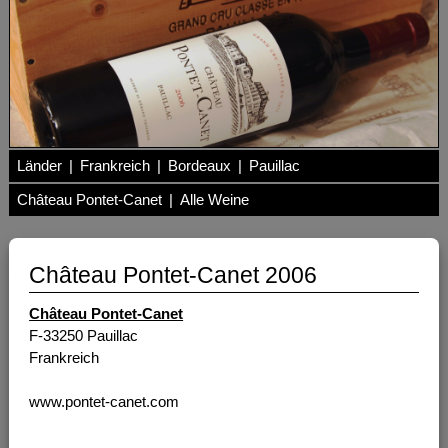
Länder
|
Frankreich
|
Bordeaux
|
Pauillac
Château Pontet-Canet
|
Alle Weine
Château Pontet-Canet 2006
Château Pontet-Canet
F-33250 Pauillac
Frankreich
www.pontet-canet.com