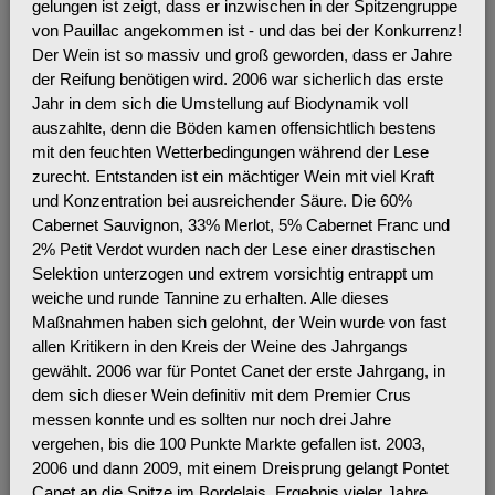
gelungen ist zeigt, dass er inzwischen in der Spitzengruppe
von Pauillac angekommen ist - und das bei der Konkurrenz!
Der Wein ist so massiv und groß geworden, dass er Jahre
der Reifung benötigen wird. 2006 war sicherlich das erste
Jahr in dem sich die Umstellung auf Biodynamik voll
auszahlte, denn die Böden kamen offensichtlich bestens
mit den feuchten Wetterbedingungen während der Lese
zurecht. Entstanden ist ein mächtiger Wein mit viel Kraft
und Konzentration bei ausreichender Säure. Die 60%
Cabernet Sauvignon, 33% Merlot, 5% Cabernet Franc und
2% Petit Verdot wurden nach der Lese einer drastischen
Selektion unterzogen und extrem vorsichtig entrappt um
weiche und runde Tannine zu erhalten. Alle dieses
Maßnahmen haben sich gelohnt, der Wein wurde von fast
allen Kritikern in den Kreis der Weine des Jahrgangs
gewählt. 2006 war für Pontet Canet der erste Jahrgang, in
dem sich dieser Wein definitiv mit dem Premier Crus
messen konnte und es sollten nur noch drei Jahre
vergehen, bis die 100 Punkte Markte gefallen ist. 2003,
2006 und dann 2009, mit einem Dreisprung gelangt Pontet
Canet an die Spitze im Bordelais, Ergebnis vieler Jahre