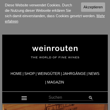
Diese Website verwendet Cookies. Durch
Akzeptieren
die Nutzung dieser Webseite erklären Sie
sich damit einverstanden, dass Cookies gesetzt werden.
Mehr
erfahren
HOME
|
SHOP
|
WEINGÜTER
|
JAHRGÄNGE
|
NEWS
|
MAGAZIN