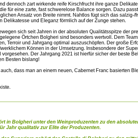
nd dennoch zart wirkende reife Kirschfrucht ihre ganze Delikat
 die für eine zarte, fast schwerelose Balance sorgen. Dazu pass
glichen Ansatz von Breite nimmt. Nahtlos fügt sich das salzig-/
n Delikatesse und Eleganz förmlich auf der Zunge stehen.
wegen sich seit Jahren in der absoluten Qualitätsspitze der pre
gelegene Örtchen Bolgheri sind besonders wertvoll. Dem Team
n, Terroir und Jahrgang optimal auszuschöpfen. Der große Erfo
dwerklichem Können in der Umsetzung. Insbesondere der Superio
l vorgesehen. Der Jahrgang 2021 ist hierfür sicher der beste B
en Besten bislang!
 auch, dass man an einem neuen, Cabernet Franc basierten Bl
kiste.
ört in Bolgheri unter den Weinproduzenten zu den absoluten
ür Jahr qualitativ zur Elite der Produzenten.