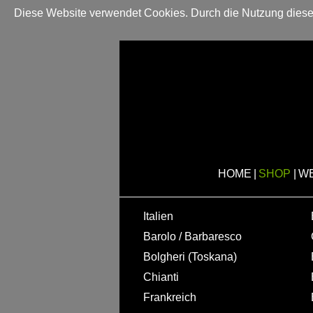
Diese Website verwendet Cookies. Durch die Nutzung dieser
HOME
|
SHOP
|
W
Italien
Barolo / Barbaresco
Bolgheri (Toskana)
Chianti
Frankreich