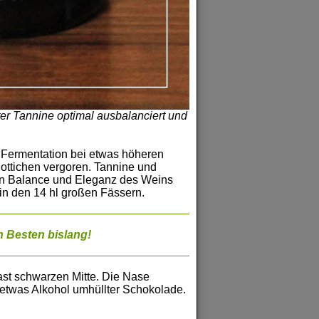
er Tannine optimal ausbalanciert und
e Fermentation bei etwas höheren
ottichen vergoren. Tannine und
ten Balance und Eleganz des Weins
in den 14 hl großen Fässern.
n Besten bislang!
fast schwarzen Mitte. Die Nase
t etwas Alkohol umhüllter Schokolade.