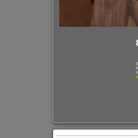
0
H
i