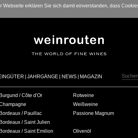
 Webseite erklären Sie sich damit einverstanden, dass Cookie
EINGÜTER
|
JAHRGÄNGE
|
NEWS
|
MAGAZIN
Burgund / Côte d'Or
Rotweine
Champagne
Weißweine
Bordeaux / Pauillac
Passione Magnum
Bordeaux / Saint Julien
Bordeaux / Saint Emilion
Olivenöl