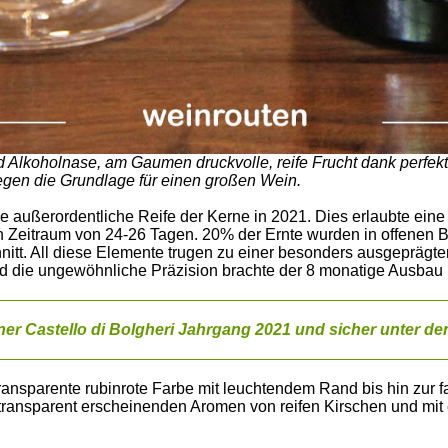
 Alkoholnase, am Gaumen druckvolle, reife Frucht dank perfekt
legen die Grundlage für einen großen Wein.
 außerordentliche Reife der Kerne in 2021. Dies erlaubte ein
 Zeitraum von 24-26 Tagen. 20% der Ernte wurden in offenen B
itt. All diese Elemente trugen zu einer besonders ausgepräg
nd die ungewöhnliche Präzision brachte der 8 monatige Ausbau 
r Castello di Bolgheri Jahrgang 2021 und sicher unter de
transparente rubinrote Farbe mit leuchtendem Rand bis hin zur 
ast transparent erscheinenden Aromen von reifen Kirschen und mi