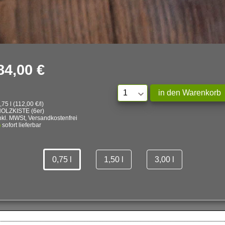
84,00 €
,75 l (112,00 €/l)
OLZKISTE (6er)
nkl. MWSt, Versandkostenfrei
sofort lieferbar
0,75 l
1,50 l
3,00 l