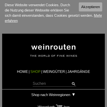
Diese Website verwendet Cookies. Durch
Akzeptieren
die Nutzung dieser Webseite erklären Sie
sich damit einverstanden, dass Cookies gesetzt werden.
Mehr
erfahren
HOME
|
SHOP
|
WEINGÜTER
|
JAHRGÄNGE
Shop nach Weinregionen
Warenkorb
leer