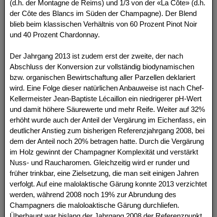
(d.h. der Montagne de Reims) und 1/3 von der «La Côte» (d.h.
der Côte des Blancs im Süden der Champagne). Der Blend
blieb beim klassischen Verhältnis von 60 Prozent Pinot Noir
und 40 Prozent Chardonnay.
Der Jahrgang 2013 ist zudem erst der zweite, der nach
Abschluss der Konversion zur vollständig biodynamischen
bzw. organischen Bewirtschaftung aller Parzellen deklariert
wird. Eine Folge dieser natürlichen Anbauweise ist nach Chef-
Kellermeister Jean-Baptiste Lécaillon ein niedrigerer pH-Wert
und damit höhere Säurewerte und mehr Reife. Weiter auf 32%
erhöht wurde auch der Anteil der Vergärung im Eichenfass, ein
deutlicher Anstieg zum bisherigen Referenzjahrgang 2008, bei
dem der Anteil noch 20% betragen hatte. Durch die Vergärung
im Holz gewinnt der Champagner Komplexität und verstärkt
Nuss- und Raucharomen. Gleichzeitig wird er runder und
früher trinkbar, eine Zielsetzung, die man seit einigen Jahren
verfolgt. Auf eine malolaktische Gärung konnte 2013 verzichtet
werden, während 2008 noch 19% zur Abrundung des
Champagners die maloloaktische Gärung durchliefen.
Überhaupt war bislang der Jahrgang 2008 der Referenzpunkt