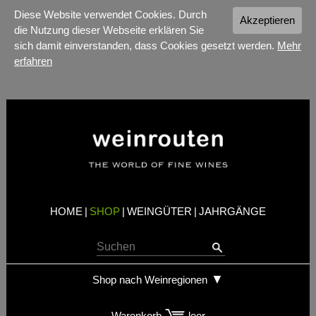
Diese Website verwendet Cookies. Durch
Akzeptieren
die Nutzung dieser Webseite erklären Sie
sich damit einverstanden, dass Cookies gesetzt werden.
Mehr
erfahren
HOME
|
SHOP
|
WEINGÜTER
|
JAHRGÄNGE
Shop nach Weinregionen
Warenkorb
leer