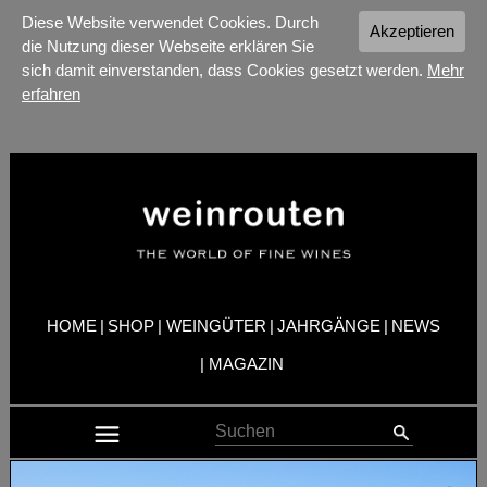
Diese Website verwendet Cookies. Durch
Akzeptieren
die Nutzung dieser Webseite erklären Sie
sich damit einverstanden, dass Cookies gesetzt werden.
Mehr
erfahren
HOME
|
SHOP
|
WEINGÜTER
|
JAHRGÄNGE
|
NEWS
|
MAGAZIN