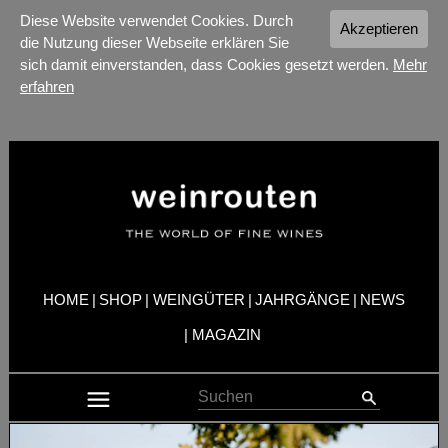
Diese Website verwendet Cookies. Durch
Akzeptieren
die Nutzung dieser Webseite erklären Sie
sich damit einverstanden, dass Cookies gesetzt werden.
Mehr
erfahren
HOME
|
SHOP
|
WEINGÜTER
|
JAHRGÄNGE
|
NEWS
|
MAGAZIN