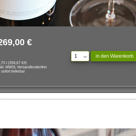
269,00 €
,75 l (358,67 €/l)
nkl. MWSt, Versandkostenfrei
sofort lieferbar