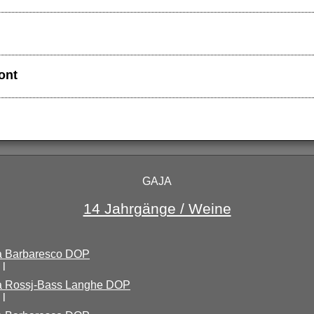
ont
GAJA
14 Jahrgänge / Weine
a Barbaresco DOP
 l
a Rossj-Bass Langhe DOP
 l