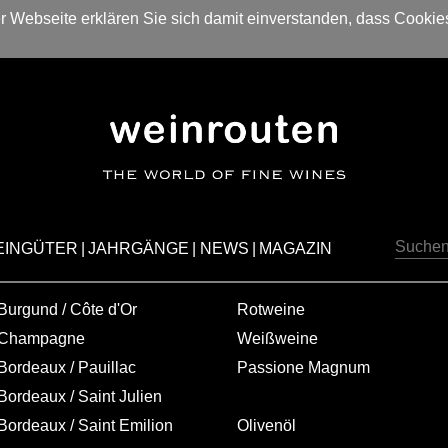
 Webseite erklären Sie sich damit einverstanden, dass Cookie
EINGÜTER
|
JAHRGÄNGE
|
NEWS
|
MAGAZIN
Burgund / Côte d'Or
Rotweine
Champagne
Weißweine
Bordeaux / Pauillac
Passione Magnum
Bordeaux / Saint Julien
Bordeaux / Saint Emilion
Olivenöl