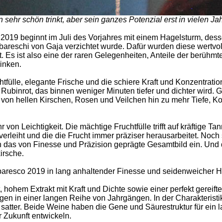
 sehr schön trinkt, aber sein ganzes Potenzial erst in vielen Ja
2019 beginnt im Juli des Vorjahres mit einem Hagelsturm, dess
bareschi von Gaja verzichtet wurde. Dafür wurden diese wertvo
Es ist also eine der raren Gelegenheiten, Anteile der berühm
inken.
htfülle, elegante Frische und die schiere Kraft und Konzentrat
 Rubinrot, das binnen weniger Minuten tiefer und dichter wird. G
von hellen Kirschen, Rosen und Veilchen hin zu mehr Tiefe, Ko
n Leichtigkeit. Die mächtige Fruchtfülle trifft auf kräftige Tan
erleiht und die die Frucht immer präziser herausarbeitet. Noch 
n das von Finesse und Präzision geprägte Gesamtbild ein. Und d
irsche.
baresco 2019 in lang anhaltender Finesse und seidenweicher Harm
, hohem Extrakt mit Kraft und Dichte sowie einer perfekt gereif
gen in einer langen Reihe von Jahrgängen. In der Charakteristi
und satter. Beide Weine haben die Gene und Säurestruktur für ei
r Zukunft entwickeln.