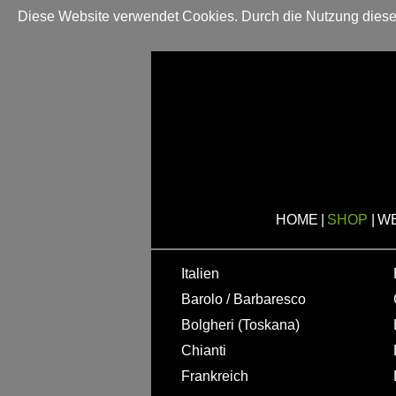
Diese Website verwendet Cookies. Durch die Nutzung dieser
HOME
|
SHOP
|
W
Italien
Barolo / Barbaresco
Bolgheri (Toskana)
Chianti
Frankreich