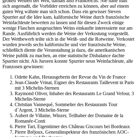
großen Weinen der Welt, damals also Frankreichs. Nie hätte man
sich angemaßt, die Vorbilder erreichen zu können, aber auf einem
guten Weg wähnte man sich schon. Dass ein gewisser Steven
Spurrier auf die Idee kam, kalifornische Weine durch französische
Weinfachleute bewerten zu lassen und für diesen Zweck einige
wenige Flaschen ausgesuchten Weins einkaufte interessierte nur am
Rande.
Ausführlich werden die Weine der Verkostung vorgestellt.
Der Wettbewerb teilte sich in die Weiß- und die Rotweine. Verkostet
wurden jeweils sechs kalifornische und vier französische Weine,
schließlich diente die Veranstaltung ja dazu, die amerikanischen
Weine publik zu machen, an eine statistische Disbalance dachte
Spurrier nicht. Als Juroren konnte Spurrier neun Weinfachleute, alle
Franzosen gewinnen:
Odette Kahn, Herausgeberin der Revue du Vin de France
Jean-Claude Vrinat, Eigner des Restaurants Taillevent in Paris
mit 3 Michelin-Sternen
Raymond Oliver, Inhaber des Restaurants Le Grand Vefour, 3
Michelin-Sterne
Christian Vannequé, Sommelier des Restaurants Tour
d`Argent, 3 Michelin-Sterne
Aubert de Villaine, Winzer, Teilhaber der Domaine de la
Romanée-Conti
Pierre Tari, Eigentümer des Château Giscours bei Bordeaux
Pierre Bréjoux, Generalinspekteur des französischen AOC-