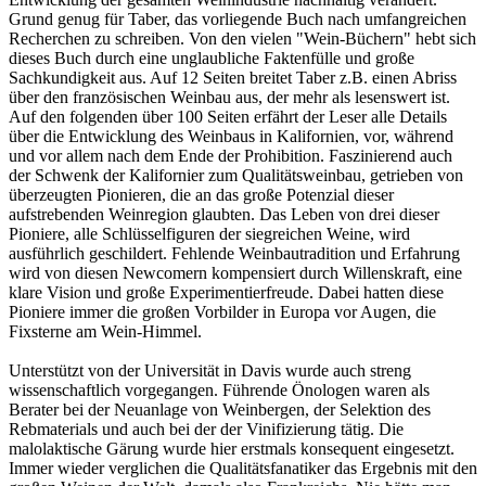
Grund genug für Taber, das vorliegende Buch nach umfangreichen
Recherchen zu schreiben. Von den vielen "Wein-Büchern" hebt sich
dieses Buch durch eine unglaubliche Faktenfülle und große
Sachkundigkeit aus. Auf 12 Seiten breitet Taber z.B. einen Abriss
über den französischen Weinbau aus, der mehr als lesenswert ist.
Auf den folgenden über 100 Seiten erfährt der Leser alle Details
über die Entwicklung des Weinbaus in Kalifornien, vor, während
und vor allem nach dem Ende der Prohibition. Faszinierend auch
der Schwenk der Kalifornier zum Qualitätsweinbau, getrieben von
überzeugten Pionieren, die an das große Potenzial dieser
aufstrebenden Weinregion glaubten. Das Leben von drei dieser
Pioniere, alle Schlüsselfiguren der siegreichen Weine, wird
ausführlich geschildert. Fehlende Weinbautradition und Erfahrung
wird von diesen Newcomern kompensiert durch Willenskraft, eine
klare Vision und große Experimentierfreude. Dabei hatten diese
Pioniere immer die großen Vorbilder in Europa vor Augen, die
Fixsterne am Wein-Himmel.
Unterstützt von der Universität in Davis wurde auch streng
wissenschaftlich vorgegangen. Führende Önologen waren als
Berater bei der Neuanlage von Weinbergen, der Selektion des
Rebmaterials und auch bei der der Vinifizierung tätig. Die
malolaktische Gärung wurde hier erstmals konsequent eingesetzt.
Immer wieder verglichen die Qualitätsfanatiker das Ergebnis mit den