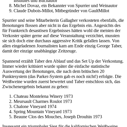
Institutes und Buchautor
Michel Dovaz, ein Bekannter von Spurrier und Weinautor
Claude Dubois-Millot, Mitbegründer von GaultMillot
Spurrier und seine Mitarbeiterin Gallagher verkosteten ebenfalls, die
Benotungen flossen aber nicht in das Ergebnis ein. Angesichts des
für Frankreich desastösen Ergebnisses hätten wohl die meisten der
Verkoster später gerne auf diese Veranstaltung verzichtet, mussten
sie sich doch eine durchaus aggressive Kritik gefallen lassen. Von
allen eingeladenen Journalisten kam am Ende einzig George Taber,
damit der einzige unabhängige Zeitzeuge.
Spannend erzählt Taber den Ablauf und das Set Up der Verkostung.
Immer wieder kritisiert wurde später die einfache statistische
Auswertung der Benotungen, die nach dem britischen 20
Punktesystem (das Parker-System gab es noch nicht!) erfolgte. Die
Weißweine wurden zuerst bewertet und Taber entschloss sich, das
Zwischenergebnis bekannt zu geben:
Chateau Montelena Winery 1973
Meursault Charmes Roulot 1973
Chalone Vineyard 1974
Spring Mountain Vineyard 1973
Beaune Clos des Mouches, Joseph Drouhin 1973
Insgesamt ein triumphaler Sieg für die kalifornischen Weißweine.