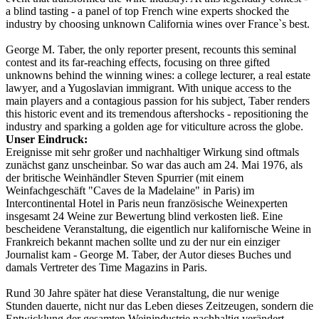
a blind tasting - a panel of top French wine experts shocked the
industry by choosing unknown California wines over France`s best.
George M. Taber, the only reporter present, recounts this seminal
contest and its far-reaching effects, focusing on three gifted
unknowns behind the winning wines: a college lecturer, a real estate
lawyer, and a Yugoslavian immigrant. With unique access to the
main players and a contagious passion for his subject, Taber renders
this historic event and its tremendous aftershocks - repositioning the
industry and sparking a golden age for viticulture across the globe.
Unser Eindruck:
Ereignisse mit sehr großer und nachhaltiger Wirkung sind oftmals
zunächst ganz unscheinbar. So war das auch am 24. Mai 1976, als
der britische Weinhändler Steven Spurrier (mit einem
Weinfachgeschäft "Caves de la Madelaine" in Paris) im
Intercontinental Hotel in Paris neun französische Weinexperten
insgesamt 24 Weine zur Bewertung blind verkosten ließ. Eine
bescheidene Veranstaltung, die eigentlich nur kalifornische Weine in
Frankreich bekannt machen sollte und zu der nur ein einziger
Journalist kam - George M. Taber, der Autor dieses Buches und
damals Vertreter des Time Magazins in Paris.
Rund 30 Jahre später hat diese Veranstaltung, die nur wenige
Stunden dauerte, nicht nur das Leben dieses Zeitzeugen, sondern die
Entwicklung der gesamten Weinindustrie nachhaltig verändert.