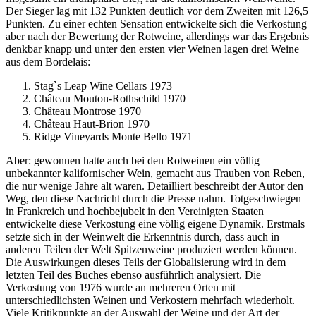
Der Sieger lag mit 132 Punkten deutlich vor dem Zweiten mit 126,5
Punkten. Zu einer echten Sensation entwickelte sich die Verkostung
aber nach der Bewertung der Rotweine, allerdings war das Ergebnis
denkbar knapp und unter den ersten vier Weinen lagen drei Weine
aus dem Bordelais:
Stag`s Leap Wine Cellars 1973
Château Mouton-Rothschild 1970
Château Montrose 1970
Château Haut-Brion 1970
Ridge Vineyards Monte Bello 1971
Aber: gewonnen hatte auch bei den Rotweinen ein völlig
unbekannter kalifornischer Wein, gemacht aus Trauben von Reben,
die nur wenige Jahre alt waren. Detailliert beschreibt der Autor den
Weg, den diese Nachricht durch die Presse nahm. Totgeschwiegen
in Frankreich und hochbejubelt in den Vereinigten Staaten
entwickelte diese Verkostung eine völlig eigene Dynamik. Erstmals
setzte sich in der Weinwelt die Erkenntnis durch, dass auch in
anderen Teilen der Welt Spitzenweine produziert werden können.
Die Auswirkungen dieses Teils der Globalisierung wird in dem
letzten Teil des Buches ebenso ausführlich analysiert. Die
Verkostung von 1976 wurde an mehreren Orten mit
unterschiedlichsten Weinen und Verkostern mehrfach wiederholt.
Viele Kritikpunkte an der Auswahl der Weine und der Art der