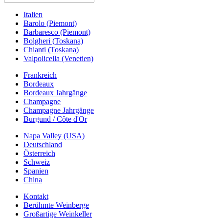
Italien
Barolo (Piemont)
Barbaresco (Piemont)
Bolgheri (Toskana)
Chianti (Toskana)
Valpolicella (Venetien)
Frankreich
Bordeaux
Bordeaux Jahrgänge
Champagne
Champagne Jahrgänge
Burgund / Côte d'Or
Napa Valley (USA)
Deutschland
Österreich
Schweiz
Spanien
China
Kontakt
Berühmte Weinberge
Großartige Weinkeller