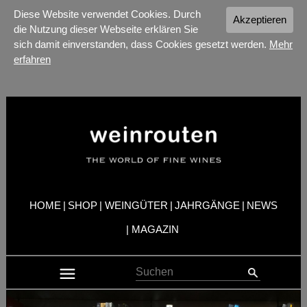
Diese Website verwendet Cookies. Durch
Akzeptieren
die Nutzung dieser Webseite erklären Sie
sich damit einverstanden, dass Cookies gesetzt werden.
Mehr
erfahren
HOME
|
SHOP
|
WEINGÜTER
|
JAHRGÄNGE
|
NEWS
|
MAGAZIN