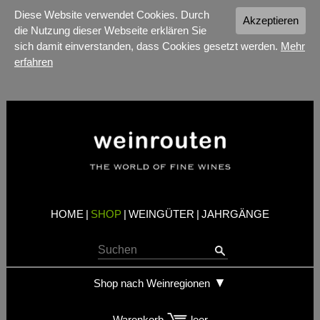
Diese Website verwendet Cookies. Durch
Akzeptieren
die Nutzung dieser Webseite erklären Sie
sich damit einverstanden, dass Cookies gesetzt werden.
Mehr
erfahren
HOME
|
SHOP
|
WEINGÜTER
|
JAHRGÄNGE
Shop nach Weinregionen
Warenkorb
leer