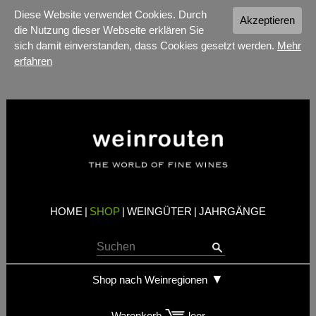
Diese Website verwendet Cookies. Durch
Akzeptieren
die Nutzung dieser Webseite erklären Sie
sich damit einverstanden, dass Cookies gesetzt werden.
Mehr
erfahren
HOME
|
SHOP
|
WEINGÜTER
|
JAHRGÄNGE
Shop nach Weinregionen
Warenkorb
leer