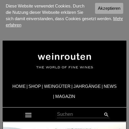
Diese Website verwendet Cookies. Durch
Akzeptieren
die Nutzung dieser Webseite erklären Sie
sich damit einverstanden, dass Cookies gesetzt werden.
Mehr
erfahren
HOME
|
SHOP
|
WEINGÜTER
|
JAHRGÄNGE
|
NEWS
|
MAGAZIN