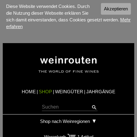
Diese Website verwendet Cookies. Durch
Akzeptieren
die Nutzung dieser Webseite erklären Sie
sich damit einverstanden, dass Cookies gesetzt werden.
Mehr
erfahren
HOME
|
SHOP
|
WEINGÜTER
|
JAHRGÄNGE
Shop nach Weinregionen
Warenkorb
1 Artikel